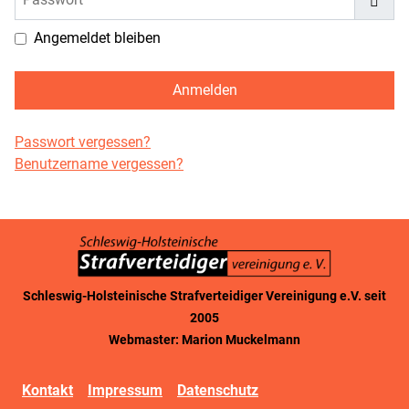
Pass
Angemeldet bleiben
Anmelden
Passwort vergessen?
Benutzername vergessen?
Schleswig-Holsteinische Strafverteidiger Vereinigung e.V. seit
2005
Webmaster: Marion Muckelmann
Kontakt
Impressum
Datenschutz