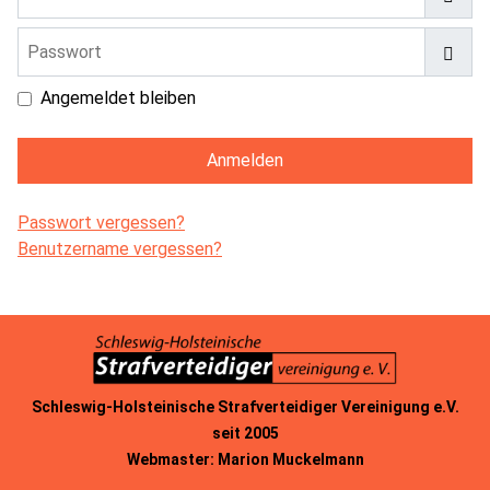
Passwort
Pass
Angemeldet bleiben
Anmelden
Passwort vergessen?
Benutzername vergessen?
Schleswig-Holsteinische Strafverteidiger Vereinigung e.V.
seit 2005
Webmaster: Marion Muckelmann