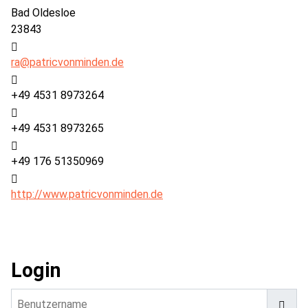
Bad Oldesloe
23843
E-Mail:
ra@patricvonminden.de
Telefon:
+49 4531 8973264
Fax:
+49 4531 8973265
Mobil:
+49 176 51350969
Website:
http://www.patricvonminden.de
Login
Benutzername