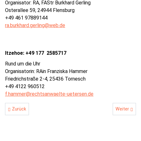
Organisator: RA, FAStr Burkhard Gerling
Osterallee 59, 24944 Flensburg
+49 461 97889144
ra.burkhard.gerling@web.de
Itzehoe: +49 177 2585717
Rund um die Uhr
Organisatorin: RAin Franziska Hammer
Friedrichstraße 2-4, 25436 Tornesch
+49 4122 960512
f.hammer@rechtsanwaelte-uetersen.de
Vorheriger Beitrag: Mitglied werden
Nächster Be
Zurück
Weiter