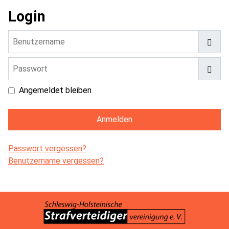
Login
Benutzername
Passwort
Pass
Angemeldet bleiben
Anmelden
Passwort vergessen?
Benutzername vergessen?