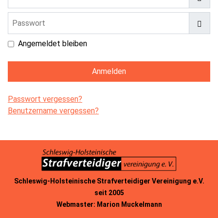
Passwort
Pass
Angemeldet bleiben
Anmelden
Passwort vergessen?
Benutzername vergessen?
Schleswig-Holsteinische Strafverteidiger Vereinigung e.V.
seit 2005
Webmaster: Marion Muckelmann