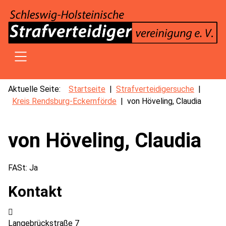
SKIP TO MAIN CONTENT
Aktuelle Seite:
Startseite
Strafverteidigersuche
Kreis Rendsburg-Eckernförde
von Höveling, Claudia
von Höveling, Claudia
FASt:
Ja
Kontakt
Adresse:
Langebrückstraße 7