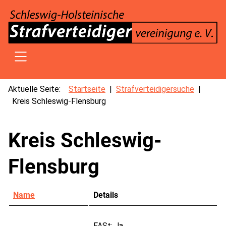
SKIP TO MAIN CONTENT
Aktuelle Seite:
Startseite
Strafverteidigersuche
Kreis Schleswig-Flensburg
Kreis Schleswig-
Flensburg
Name
Details
Kontakte,
FASt:
Ja