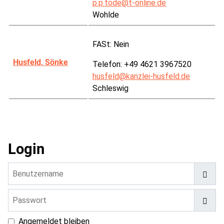
p.p.tode@t-online.de
Wohlde
FASt:
Nein
Husfeld, Sönke
Telefon: +49 4621 3967520
husfeld@kanzlei-husfeld.de
Schleswig
Login
Benutzername
Passwort
Pass
Angemeldet bleiben