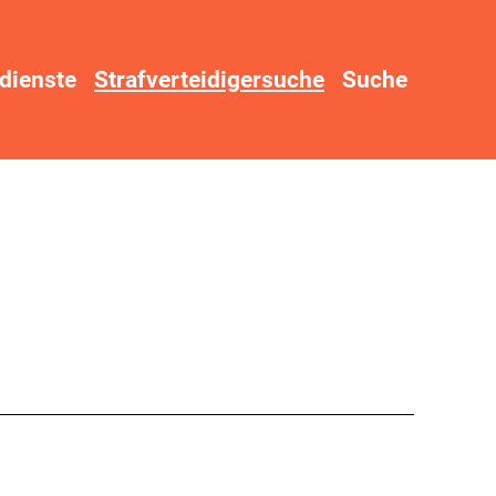
dienste
Strafverteidigersuche
Suche