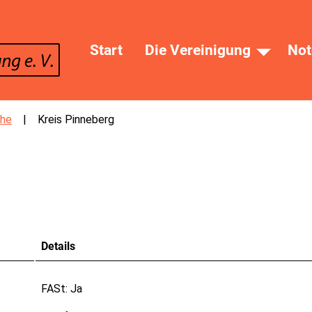
Start
Die Vereinigung
Not
che
Kreis Pinneberg
Details
FASt:
Ja