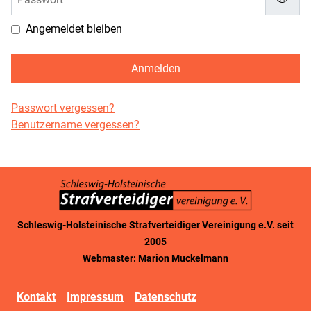
Passw
Angemeldet bleiben
Anmelden
Passwort vergessen?
Benutzername vergessen?
Schleswig-Holsteinische Strafverteidiger Vereinigung e.V. seit
2005
Webmaster: Marion Muckelmann
Kontakt
Impressum
Datenschutz